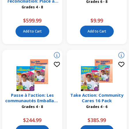
réconciliation: Place au
Grades 6 - 8
changement Emballage
Grades 4 - 8
de 16
$599.99
$9.99
Add to Cart
Add to Cart
Passe à l'action: Les
Take Action: Community
communautés Emballage
Cares 16 Pack
de 6
Grades 4 - 8
Grades 4 - 6
$244.99
$385.99