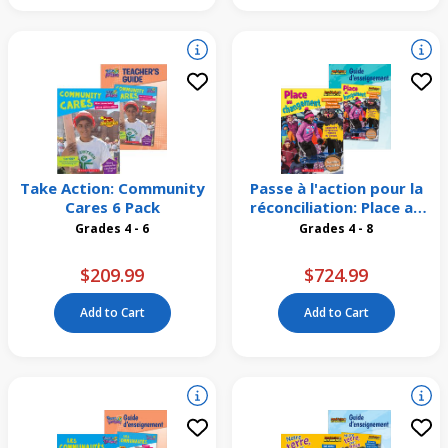
Take Action: Community
Passe à l'action pour la
Cares 6 Pack
réconciliation: Place au
changement Emballage
Grades 4 - 6
Grades 4 - 8
de 26
$209.99
$724.99
Add to Cart
Add to Cart